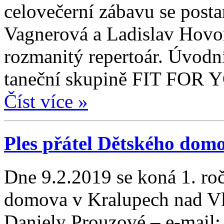
celovečerní zábavu se posta
Vagnerová a Ladislav Hovor
rozmanitý repertoár. Úvodní
taneční skupině FIT FOR 
Číst více »
Ples přátel Dětského dom
Dne 9.2.2019 se koná 1. roč
domova v Kralupech nad Vl
Daniely Prouzové – e-mail