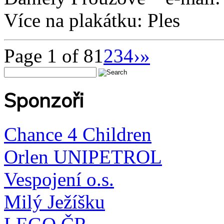
Více na plakátku: Ples
Page 1 of 8
1
2
3
4
›
»
Sponzoři
Chance 4 Children
Orlen UNIPETROL
Vespojení o.s.
Milý Ježíšku