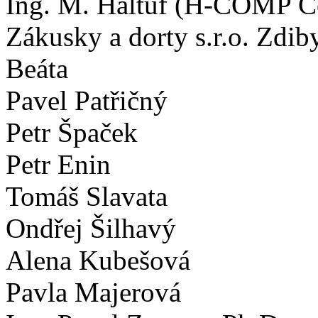
Ing. M. Haltuf (H-COMP C
Zákusky a dorty s.r.o. Zdib
Beáta
Pavel Patřičný
Petr Špaček
Petr Enin
Tomáš Slavata
Ondřej Šilhavý
Alena Kubešová
Pavla Majerová