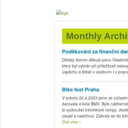
Monthly Arch
Poděkování za finanční da
Dětský domov děkuje panu Vlastimilu
který byl vybrán při příležitosti os
úspěchu a štěstí v osobním i v pra
Bike fest Praha
V sobotu 22.4.2023 jsme se zúčastn
darovala 4 kola BMX. Bylo nádherné 
si vyzkoušet tréninkové rampy. Jezdi
zaujal a nadchnul. Zabraly se do toho
Číst více »