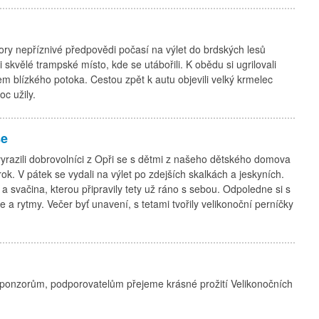
dory nepříznivé předpovědi počasí na výlet do brdských lesů
skvělé trampské místo, kde se utábořili. K obědu si ugrilovali
em blízkého potoka. Cestou zpět k autu objevili velký krmelec
c užily.
se
yrazili dobrovolníci z Opři se s dětmi z našeho dětského domova
ok. V pátek se vydali na výlet po zdejších skalkách a jeskyních.
a svačina, kterou připravily tety už ráno s sebou. Odpoledne si s
 a rytmy. Večer byť unavení, s tetami tvořily velikonoční perníčky
ponzorům, podporovatelům přejeme krásné prožití Velikonočních