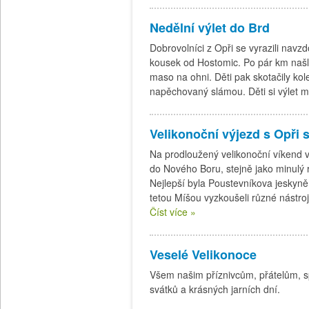
Nedělní výlet do Brd
Dobrovolníci z Opři se vyrazili navz
kousek od Hostomic. Po pár km našli 
maso na ohni. Děti pak skotačily kol
napěchovaný slámou. Děti si výlet mo
Velikonoční výjezd s Opři 
Na prodloužený velikonoční víkend v
do Nového Boru, stejně jako minulý r
Nejlepší byla Poustevníkova jeskyně 
tetou Míšou vyzkoušeli různé nástroje
Číst více »
Veselé Velikonoce
Všem našim příznivcům, přátelům, s
svátků a krásných jarních dní.