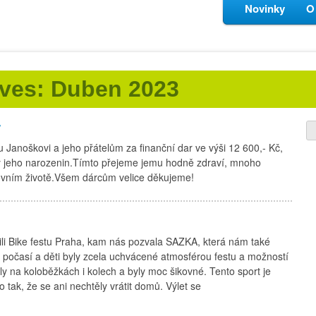
Novinky
O
ives: Duben 2023
r
 Janoškovi a jeho přátelům za finanční dar ve výši 12 600,- Kč,
lavy jeho narozenin.Tímto přejeme jemu hodně zdraví, mnoho
covním životě.Všem dárcům velice děkujeme!
ili Bike festu Praha, kam nás pozvala SAZKA, která nám také
počasí a děti byly zcela uchvácené atmosférou festu a možností
ly na koloběžkách i kolech a byly moc šikovné. Tento sport je
 tak, že se ani nechtěly vrátit domů. Výlet se